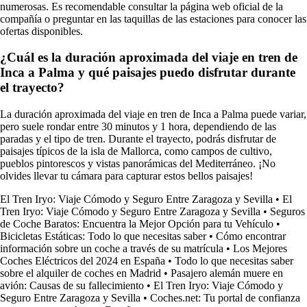
numerosas. Es recomendable consultar la página web oficial de la
compañía o preguntar en las taquillas de las estaciones para conocer las
ofertas disponibles.
¿Cuál es la duración aproximada del viaje en tren de
Inca a Palma y qué paisajes puedo disfrutar durante
el trayecto?
La duración aproximada del viaje en tren de Inca a Palma puede variar,
pero suele rondar entre 30 minutos y 1 hora, dependiendo de las
paradas y el tipo de tren. Durante el trayecto, podrás disfrutar de
paisajes típicos de la isla de Mallorca, como campos de cultivo,
pueblos pintorescos y vistas panorámicas del Mediterráneo. ¡No
olvides llevar tu cámara para capturar estos bellos paisajes!
El Tren Iryo: Viaje Cómodo y Seguro Entre Zaragoza y Sevilla
•
El
Tren Iryo: Viaje Cómodo y Seguro Entre Zaragoza y Sevilla
•
Seguros
de Coche Baratos: Encuentra la Mejor Opción para tu Vehículo
•
Bicicletas Estáticas: Todo lo que necesitas saber
•
Cómo encontrar
información sobre un coche a través de su matrícula
•
Los Mejores
Coches Eléctricos del 2024 en España
•
Todo lo que necesitas saber
sobre el alquiler de coches en Madrid
•
Pasajero alemán muere en
avión: Causas de su fallecimiento
•
El Tren Iryo: Viaje Cómodo y
Seguro Entre Zaragoza y Sevilla
•
Coches.net: Tu portal de confianza