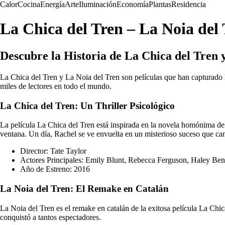
Calor
Cocina
Energía
Arte
Iluminación
Economía
Plantas
Residencia
La Chica del Tren – La Noia del 
Descubre la Historia de La Chica del Tren 
La Chica del Tren y La Noia del Tren son películas que han capturado 
miles de lectores en todo el mundo.
La Chica del Tren: Un Thriller Psicológico
La película La Chica del Tren está inspirada en la novela homónima de 
ventana. Un día, Rachel se ve envuelta en un misterioso suceso que ca
Director: Tate Taylor
Actores Principales: Emily Blunt, Rebecca Ferguson, Haley Ben
Año de Estreno: 2016
La Noia del Tren: El Remake en Catalán
La Noia del Tren es el remake en catalán de la exitosa película La Chic
conquistó a tantos espectadores.