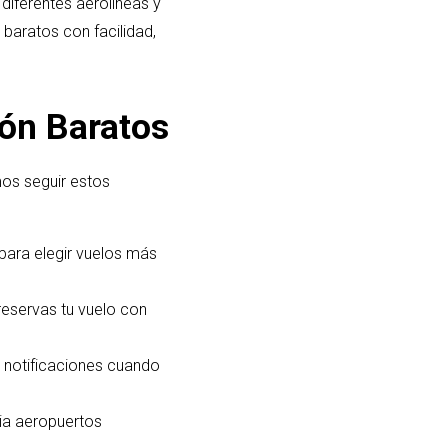
diferentes aerolíneas y
 baratos con facilidad,
ión Baratos
mos seguir estos
para elegir vuelos más
reservas tu vuelo con
r notificaciones cuando
cia aeropuertos