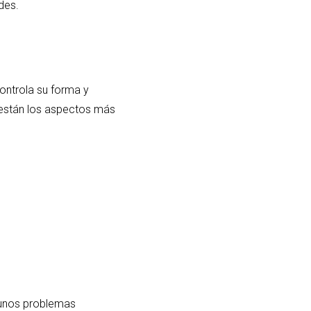
des.
controla su forma y
están los aspectos más
gunos problemas