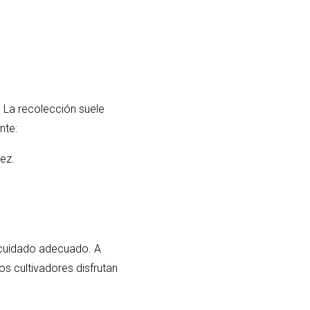
 La recolección suele
nte:
ez.
l cuidado adecuado. A
s cultivadores disfrutan