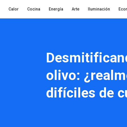
Calor
Cocina
Energía
Arte
Iluminación
Eco
Desmitifican
olivo: ¿real
difíciles de 