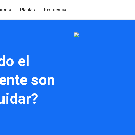
nomía
Plantas
Residencia
do el
mente son
cuidar?